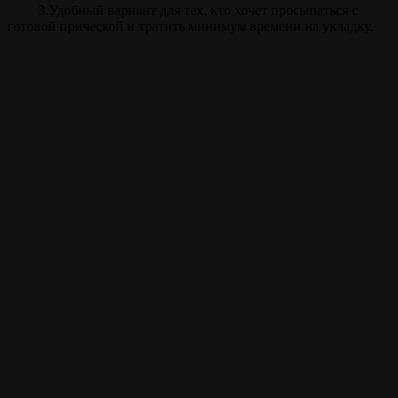
3.Удобный вариант для тех, кто хочет просыпаться с
готовой прической и тратить минимум времени на укладку.
Прайс
Биозавивка
70 мин.
от 3900 ₽
Внимание!
Цены на сайте и барбершопе могут различаться, узнавайте
точную цену у администратора!
Полный список услуг
Записаться на стрижку
Записываться на ваши
любимые услуги стало
ещё проще с
мобильным
приложением borodach