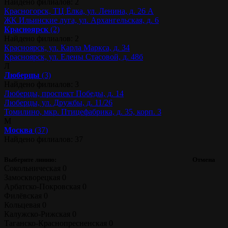
Найдено филиалов: 2
Красногорск, ТЦ Ёлка, ул. Ленина, д. 26 А
ЖК Ильинские луга, ул. Архангельская, д. 6
Красноярск
(2)
Найдено филиалов: 2
Красноярск, ул. Карла Маркса, д. 34
Красноярск, ул. Елены Стасовой, д. 48б
Л
Люберцы
(3)
Найдено филиалов: 3
Люберцы, проспект Победы, д. 14
Люберцы, ул. Дружбы, д. 11/26
Томилино, мкр. Птицефабрика, д. 35, корп. 3
М
Москва
(37)
Найдено филиалов: 37
Выберите линию:
Отмена
Сокольническая
0
Замоскворецкая
0
Арбатско-Покровская
0
Филёвская
0
Кольцевая
0
Калужско-Рижская
0
Таганско-Краснопресненская
0