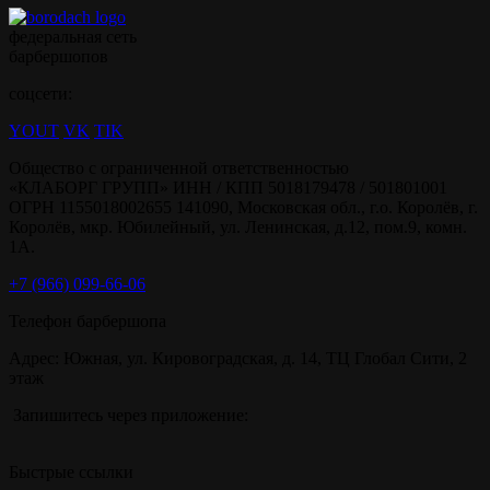
федеральная сеть
барбершопов
соцсети:
YOUT
VK
TIK
Общество с ограниченной ответственностью
«КЛАБОРГ ГРУПП» ИНН / КПП 5018179478 / 501801001
ОГРН 1155018002655 141090, Московская обл., г.о. Королёв, г.
Королёв, мкр. Юбилейный, ул. Ленинская, д.12, пом.9, комн.
1А.
+7 (966) 099-66-06
Телефон барбершопа
Адрес: Южная, ул. Кировоградская, д. 14, ТЦ Глобал Сити, 2
этаж
Запишитесь через приложение:
Быстрые ссылки