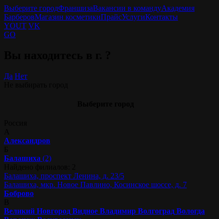
Выберите город
Франшиза
Вакансии в команду
Академия
Барберов
Магазин косметики
Прайс
Услуги
Контакты
YOUT
VK
GO
Вы находитесь в г.
?
Да
Нет
Не выбирать город
Выберите город
Россия
А
Александров
Б
Балашиха
(2)
Найдено филиалов: 2
Балашиха, проспект Ленина, д. 23/5
Балашиха, мкр. Новое Павлино, Косинское шоссе, д. 7
Боброво
В
Великий Новгород
Видное
Владимир
Волгоград
Вологда