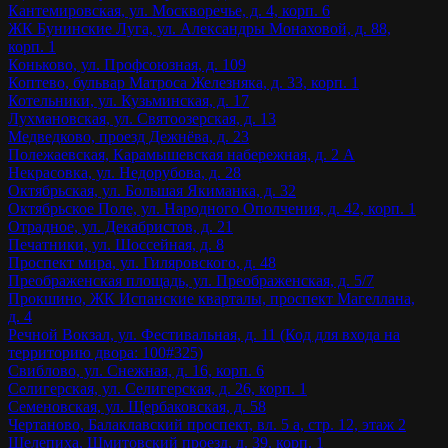
Кантемировская, ул. Москворечье, д. 4, корп. 6
ЖК Бунинские Луга, ул. Александры Монаховой, д. 88,
корп. 1
Коньково, ул. Профсоюзная, д. 109
Коптево, бульвар Матроса Железняка, д. 33, корп. 1
Котельники, ул. Кузьминская, д. 17
Лухмановская, ул. Святоозерская, д. 13
Медведково, проезд Дежнёва, д. 23
Полежаевская, Карамышевская набережная, д. 2 А
Некрасовка, ул. Недорубова, д. 28
Октябрьская, ул. Большая Якиманка, д. 32
Октябрьское Поле, ул. Народного Ополчения, д. 42, корп. 1
Отрадное, ул. Декабристов, д. 21
Печатники, ул. Шоссейная, д. 8
Проспект мира, ул. Гиляровского, д. 48
Преображенская площадь, ул. Преображенская, д. 5/7
Прокшино, ЖК Испанские кварталы, проспект Магеллана,
д. 4
Речной Вокзал, ул. Фестивальная, д. 11 (Код для входа на
территорию двора: 100#325)
Свиблово, ул. Снежная, д. 16, корп. 6
Селигерская, ул. Селигерская, д. 26, корп. 1
Семеновская, ул. Щербаковская, д. 58
Чертаново, Балаклавский проспект, вл. 5 а, стр. 12, этаж 2
Шелепиха, Шмитовский проезд, д. 39, корп. 1