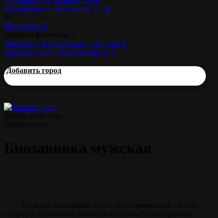
Череповец, ул. Наседкина, д. 22
Щ
Щелково
(2)
Найдено филиалов: 2
Щелково, ул. Советская, д. 16, стр. 2
Щелково, мкр. Богородский, д. 3
Добавить город
федеральная сеть
барбершопов
Биозавивка мужская
Мужская биозавивка волос это современный способ
создать естественные локоны или объем без ежедневной