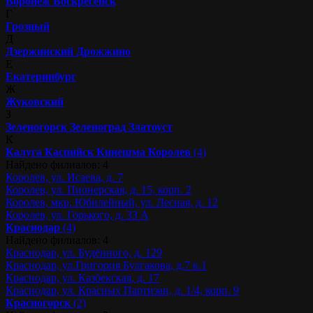
Воронеж
Воскресенск
Г
Грозный
Д
Дзержинский
Дрожжино
Е
Екатеринбург
Ж
Жуковский
З
Зеленогорск
Зеленоград
Златоуст
К
Калуга
Каспийск
Кинешма
Королев
(4)
Найдено филиалов: 4
Королев, ул. Исаева, д. 7
Королев, ул. Пионерская, д. 15, корп. 2
Королев, мкр. Юбилейный, ул. Лесная, д. 12
Королев, ул. Горького, д. 33 А
Краснодар
(4)
Найдено филиалов: 4
Краснодар, ул. Будённого, д. 129
Краснодар, ул.Григория Булгакова, д.7 к.1
Краснодар, ул. Казбекская, д. 17
Краснодар, ул. Красных Партизан, д. 1/4, корп. 9
Красногорск
(2)