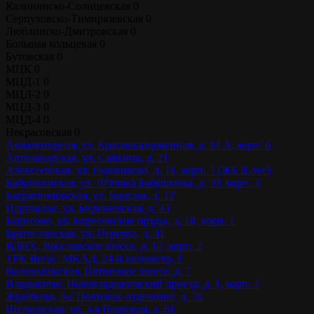
Калининско-Солнцевская
0
Серпуховско-Тимирязевская
0
Люблинско-Дмитровская
0
Большая кольцевая
0
Бутовская
0
МЦК
0
МЦД-1
0
МЦД-2
0
МЦД-3
0
МЦД-4
0
Некрасовская
0
Авиамоторная, ул. Красноказарменная, д. 14 А, корп. 6
Автозаводская, ул. Сайкина, д. 21
Алексеевская, ул. Годовикова, д. 11, корп. 5 (ЖК iLove)
Бабушкинская, ул. Лётчика Бабушкина, д. 39, корп. 3
Багратионовская, ул. Барклая, д. 12
Царицыно, ул. Бирюлевская, д. 43
Борисово, ул. Борисовские пруды, д. 18, корп. 1
Братиславская, ул. Перерва, д. 41
ВДНХ, Ярославское шоссе, д. 12, корп. 2
ТРК Вегас, МКАД, 24-й километр, 1
Волоколамская, Пятницкое шоссе, д. 7
Владыкино, Нововладыкинский проезд, д. 1, корп. 2
Жулебино, 3-е Почтовое отделение, д. 76
Щелковская, ул. 3-я Парковая, д. 61